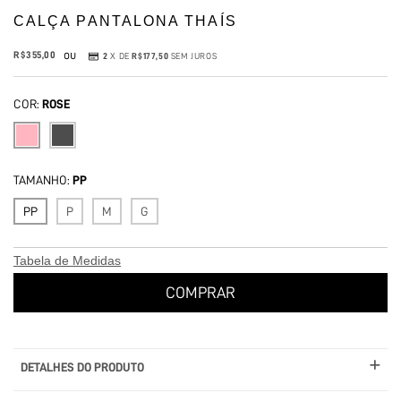
CALÇA PANTALONA THAÍS
ou
R$355,00
2
X DE
R$177,50
SEM JUROS
COR:
ROSE
TAMANHO:
PP
PP
P
M
G
Tabela de Medidas
DETALHES DO PRODUTO