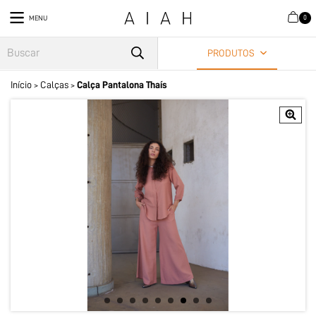
0
MENU
PRODUTOS
Início
Calças
Calça Pantalona Thaís
>
>