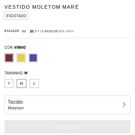
VESTIDO MOLETOM MARÉ
ESGOTADO
ou
R$445,00
2
X DE
R$222,50
SEM JUROS
COR:
VINHO
TAMANHO:
M
P
M
G
Tecido:
Moletom