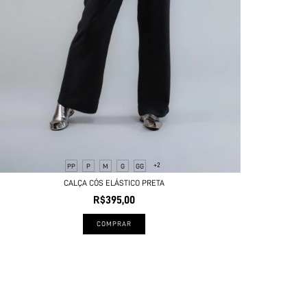
+2
PP
P
M
G
GG
CALÇA CÓS ELÁSTICO PRETA
R$395,00
COMPRAR