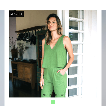
50
% OFF
PP
P
M
G