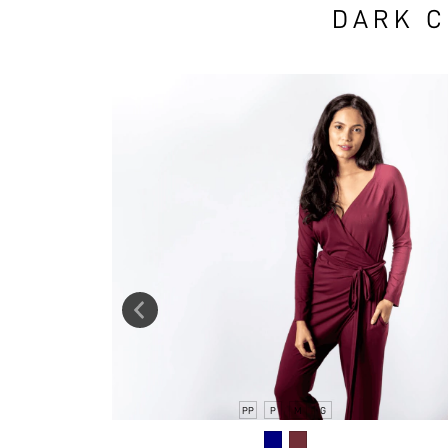
DARK C
PP
P
M
G