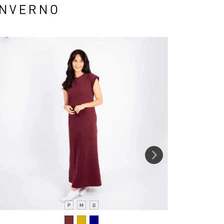
INVERNO
P
M
G