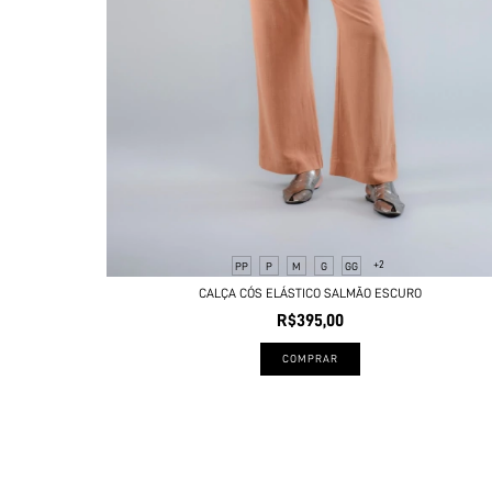
+2
PP
P
M
G
GG
CALÇA CÓS ELÁSTICO SALMÃO ESCURO
R$395,00
COMPRAR