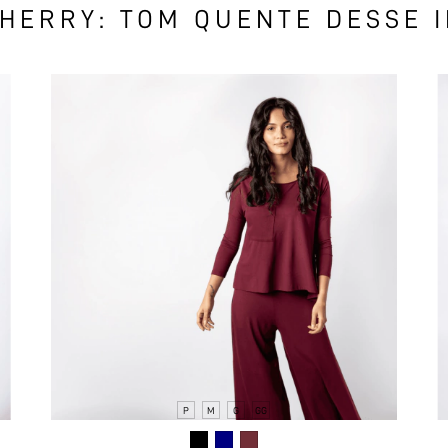
HERRY: TOM QUENTE DESSE 
P
M
G
GG