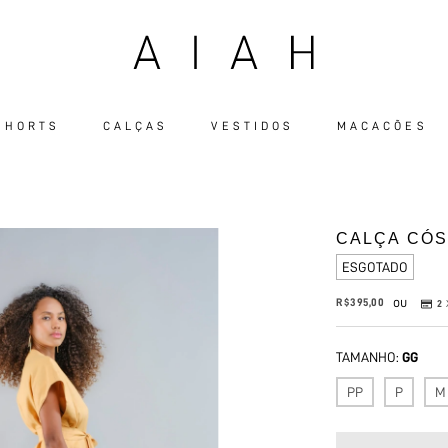
 SHORTS
CALÇAS
VESTIDOS
MACACÕES
CALÇA CÓS
ESGOTADO
ou
R$395,00
2
TAMANHO:
GG
PP
P
M