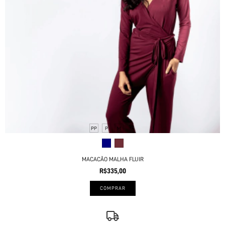
+2
PP
P
M
MACACÃO MALHA FLUIR
R$335,00
COMPRAR