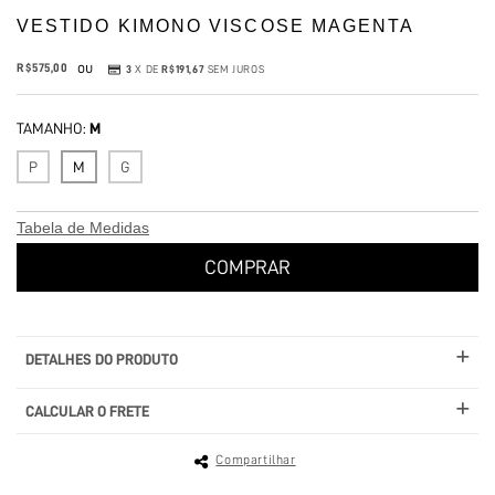
VESTIDO KIMONO VISCOSE MAGENTA
ou
R$575,00
3
X DE
R$191,67
SEM JUROS
TAMANHO:
M
P
M
G
Tabela de Medidas
DETALHES DO PRODUTO
CALCULAR O FRETE
Compartilhar