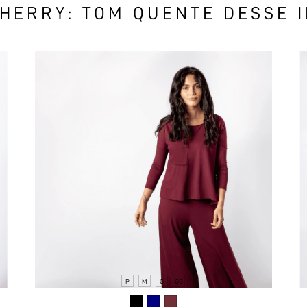
HERRY: TOM QUENTE DESSE 
P
M
G
GG