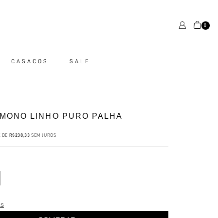
0
CASACOS
SALE
IMONO LINHO PURO PALHA
X DE
R$238,33
SEM JUROS
as