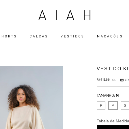
 SHORTS
CALÇAS
VESTIDOS
MACACÕES
VESTIDO K
ou
R$715,00
3
TAMANHO:
M
P
M
G
Tabela de Medid