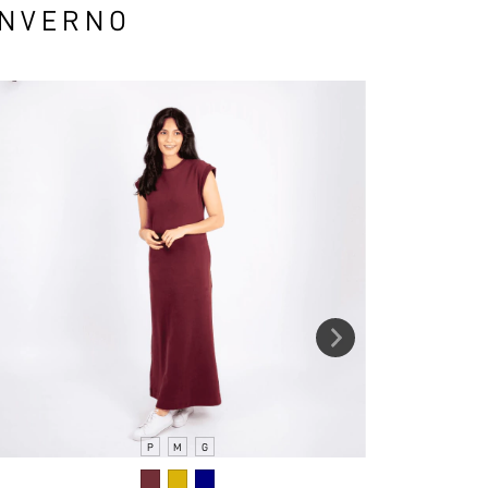
INVERNO
P
M
G