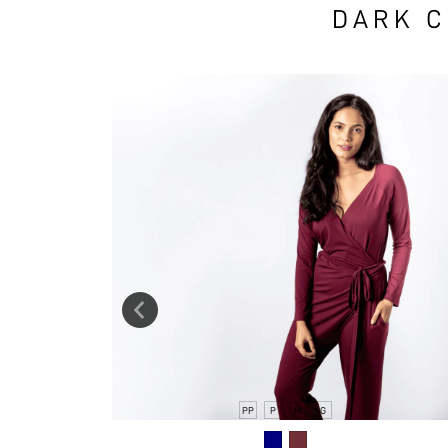
DARK C
PP
P
M
G