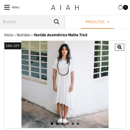
0
MENU
PRODUTOS
Início
Vestidos
Vestido Assimétrico Malha Tricô
>
>
50
% OFF