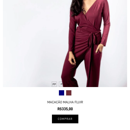
+2
PP
P
M
MACACÃO MALHA FLUIR
R$335,00
COMPRAR