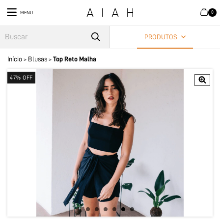
0
MENU
PRODUTOS
Início
Blusas
Top Reto Malha
>
>
47
% OFF