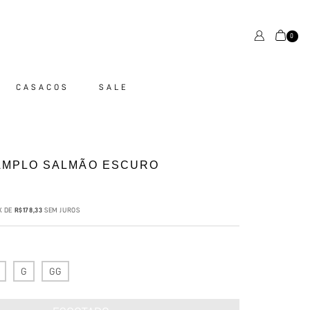
0
CASACOS
SALE
AMPLO SALMÃO ESCURO
X DE
R$178,33
SEM JUROS
G
GG