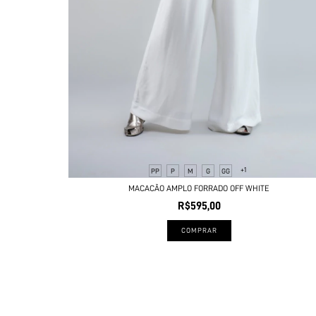
+1
PP
P
M
G
GG
MACACÃO AMPLO FORRADO OFF WHITE
R$595,00
COMPRAR