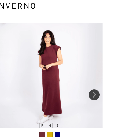
INVERNO
P
M
G