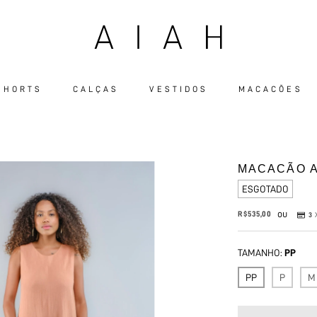
 SHORTS
CALÇAS
VESTIDOS
MACACÕES
MACACÃO 
ESGOTADO
ou
R$535,00
3
TAMANHO:
PP
PP
P
M