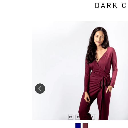
DARK C
PP
P
M
G