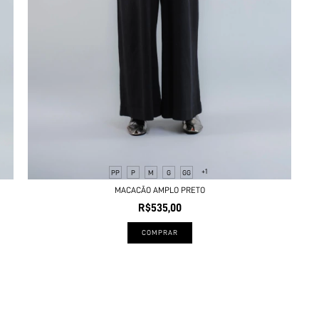
+1
PP
P
M
G
GG
MACACÃO AMPLO PRETO
R$535,00
COMPRAR