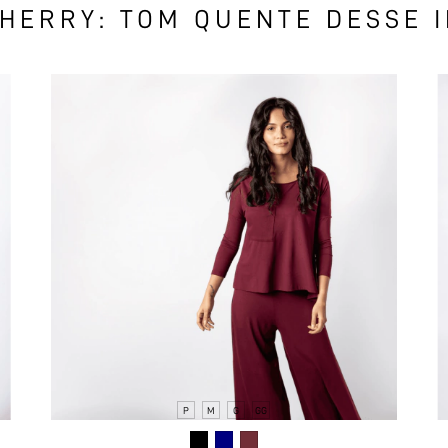
HERRY: TOM QUENTE DESSE 
P
M
G
GG